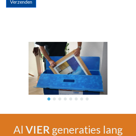
Verzenden
Al
VIER
generaties lang